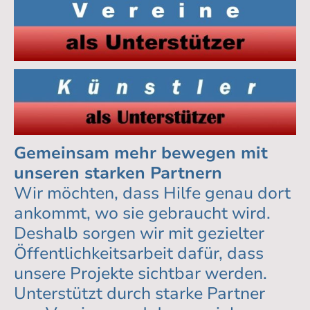
Gemeinsam mehr bewegen mit
unseren starken Partnern
Wir möchten, dass Hilfe genau dort
ankommt, wo sie gebraucht wird.
Deshalb sorgen wir mit gezielter
Öffentlichkeitsarbeit dafür, dass
unsere Projekte sichtbar werden.
Unterstützt durch starke Partner