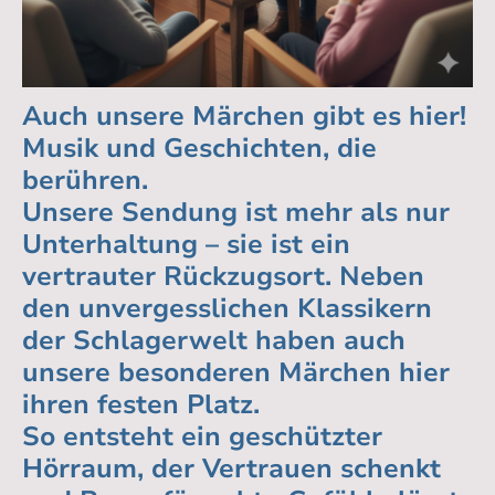
Auch unsere Märchen gibt es hier!
Musik und Geschichten, die
berühren.
Unsere Sendung ist mehr als nur
Unterhaltung – sie ist ein
vertrauter Rückzugsort. Neben
den unvergesslichen Klassikern
der Schlagerwelt haben auch
unsere besonderen Märchen hier
ihren festen Platz.
So entsteht ein geschützter
Hörraum, der Vertrauen schenkt