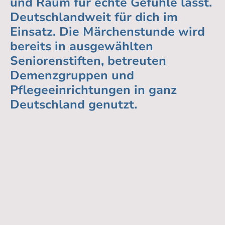
und Raum für echte Gefühle lässt.
Deutschlandweit für dich im
Einsatz. Die Märchenstunde wird
bereits in ausgewählten
Seniorenstiften, betreuten
Demenzgruppen und
Pflegeeinrichtungen in ganz
Deutschland genutzt.
Unser Netzwerk:
33 SSM Wir helfen - Du auch
Kontakt
zu uns
Partnerseiten:
PRESSEMITTEILUNG
Außendienst Jobs
www.33mensch-in-not.de/
Ein offener Brief der Initiatoren an die Vertreter der Politik
www.radio33smr.com
Datenschutzerklärung
www.dresdner-friedrichstatt-palast.de/
I
mpressum
www.crazyhearttour.de
Zu unserer Landingpage
www.theaterzirkus-dresden.de/
Zu unserem Blog