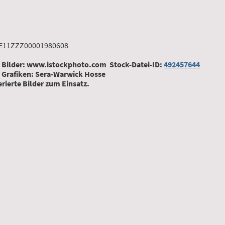
n
E11ZZZ00001980608
 Bilder: www.istockphoto.com Stock-Datei-ID:
492457644
 Grafiken: Sera-Warwick Hosse
ierte Bilder zum Einsatz.
r helfen - Du auch
Kontakt zu uns
Partnersei
Außendienst Jobs
www.33m
 die Vertreter der Politik
www.ra
www.dresdn