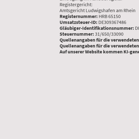
Registergericht:
Amtsgericht Ludwigshafen am Rhei
Registernummer:
HRB 65150
Umsatzsteuer-ID:
DE309367486
Gläubiger-Identifikationsnummer:
D
Steuernummer:
31/650/33090
Quellenangaben für die verwendeten
Quellenangaben für die verwendeten
Auf unserer Website kommen KI-gener
Unser Netzwerk:
33 SSM Wi
PRESSEMITTEILUNG
Ein offener Brief der Initiatoren an
Datenschutzerklärung