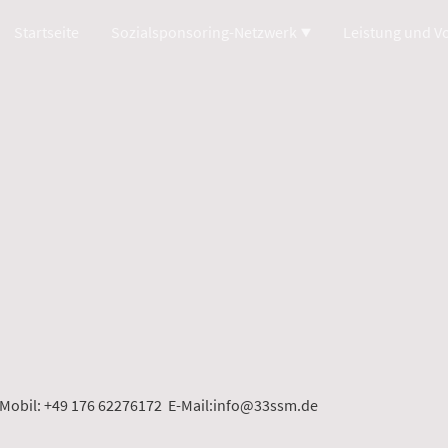
Startseite
Sozialsponsoring-Netzwerk
/ Mobil: +49 176 62276172 E-Mail:info@33ssm.de