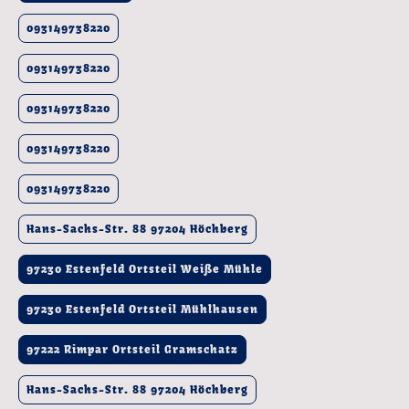
093149738220
093149738220
093149738220
093149738220
093149738220
Hans-Sachs-Str. 88 97204 Höchberg
97230 Estenfeld Ortsteil Weiße Mühle
97230 Estenfeld Ortsteil Mühlhausen
97222 Rimpar Ortsteil Gramschatz
Hans-Sachs-Str. 88 97204 Höchberg